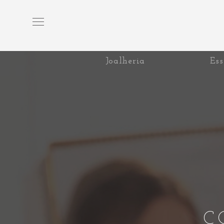
Joalheria
Ess
C