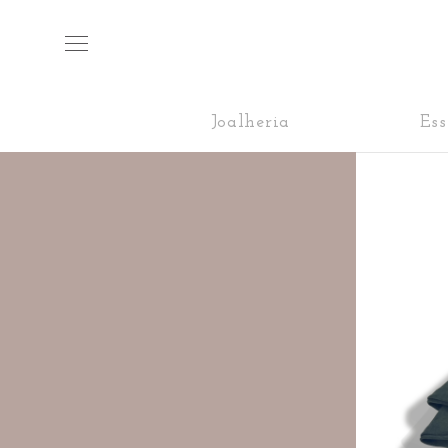
Joalheria
Ess