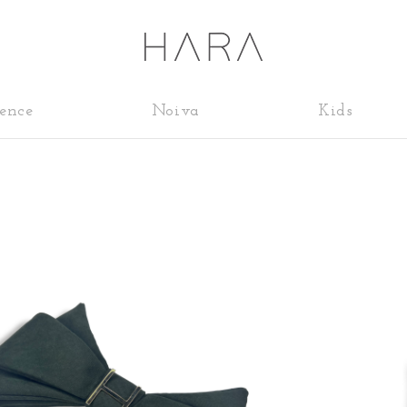
ence
Noiva
Kids